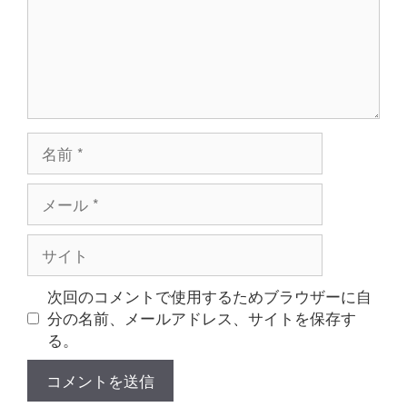
名
前
メ
ー
ル
サ
イ
ト
次回のコメントで使用するためブラウザーに自
分の名前、メールアドレス、サイトを保存す
る。