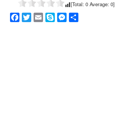
[Total:
0
Average:
0
]
F
T
E
S
M
共
a
wi
m
ky
e
有
c
tt
ail
p
ss
e
er
e
e
b
n
o
g
o
er
k