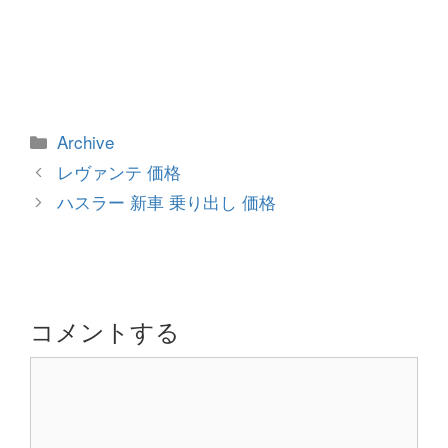
カ
Archive
テ
投
レヴァンテ 価格
ゴ
稿
ハスラー 新車 乗り出し 価格
リ
ナ
ー
ビ
ゲ
ー
シ
コメントする
ョ
コ
ン
メ
ン
ト