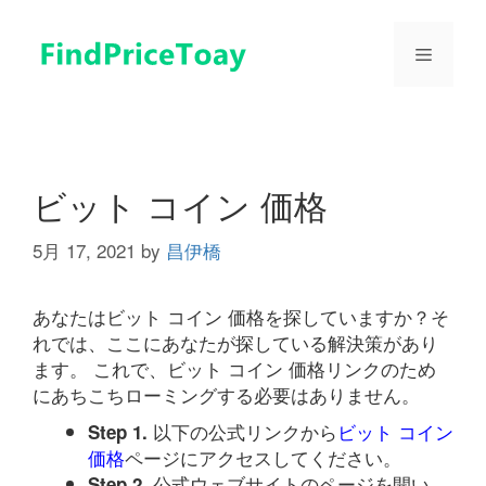
コ
ン
メ
テ
ン
ツ
ニ
へ
ス
ュ
キ
ビット コイン 価格
ッ
プ
5月 17, 2021
by
昌伊橋
ー
あなたはビット コイン 価格を探していますか？そ
れでは、ここにあなたが探している解決策があり
ます。 これで、ビット コイン 価格リンクのため
にあちこちローミングする必要はありません。
以下の公式リンクから
ビット コイン
Step 1.
価格
ページにアクセスしてください。
公式ウェブサイトのページを開い
Step 2.