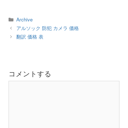
カ
Archive
テ
投
アルソック 防犯 カメラ 価格
ゴ
稿
翻訳 価格 表
リ
ナ
ー
ビ
ゲ
ー
シ
コメントする
ョ
コ
ン
メ
ン
ト