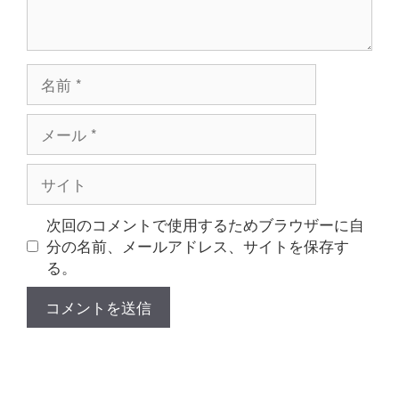
名
前
メ
ー
ル
サ
イ
ト
次回のコメントで使用するためブラウザーに自
分の名前、メールアドレス、サイトを保存す
る。