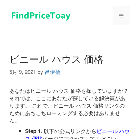
コ
ン
メ
テ
ン
ツ
ニ
へ
ス
ュ
キ
ビニール ハウス 価格
ッ
プ
5月 9, 2021
by
昌伊橋
ー
あなたはビニール ハウス 価格を探していますか？
それでは、ここにあなたが探している解決策があ
ります。 これで、ビニール ハウス 価格リンクの
ためにあちこちローミングする必要はありませ
ん。
以下の公式リンクから
ビニール ハウ
Step 1.
ス 価格
ページにアクセスしてください。