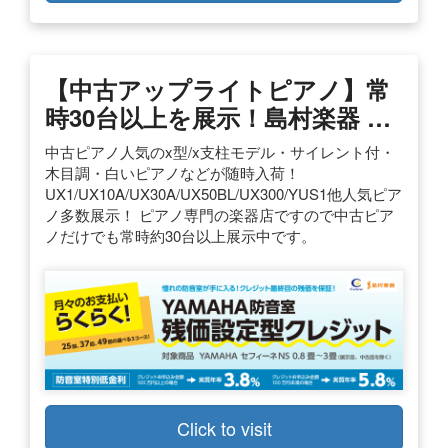
【中古アップライトピアノ】常
時30台以上を展示！島村楽器 …
中古ピアノ人気のx型/x支柱モデル・サイレント付・
木目調・白いピアノなどが随時入荷！
UX1/UX10A/UX30A/UX50BL/UX300/YUS1他人気ピア
ノ多数展示！ ピアノ専門の楽器店ですので中古ピア
ノだけでも常時約30台以上展示中です。
Click to visit