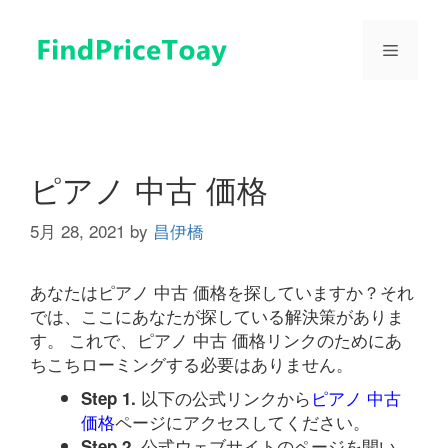
コ
ン
メ
テ
ン
ツ
ニ
へ
ス
ュ
キ
ピアノ 中古 価格
ッ
プ
5月 28, 2021
by
昌伊橋
ー
あなたはピアノ 中古 価格を探していますか？それ
では、ここにあなたが探している解決策がありま
す。 これで、ピアノ 中古 価格リンクのためにあ
ちこちローミングする必要はありません。
以下の公式リンクから
ピアノ 中古
Step 1.
価格
ページにアクセスしてください。
公式ウェブサイトのページを開い
Step 2.