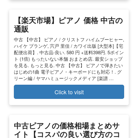
【楽天市場】ピアノ 価格 中古の
通販
中古 【中古】 ピアノ / クリストフ ハイムブーヒャー,
ハイケ プランゲ, 宍戸 里佳 / カワイ出版 [大型本]【宅
配便出荷】. 中古品-良い. 580 円 +送料398円. 5ポイン
ト (1倍) もったいない本舗 おまとめ店. 最安ショップ
を見る. もっと見る. 中古 【中古】 ピアノで弾きたい
はじめの1曲 電子ピアノ・キーボードにも対応！. グ
リーン編 / ヤマハミュージックメディア [楽譜 …
Click to visit
中古ピアノの価格相場まとめサ
イト【コスパの良い選び方のコ