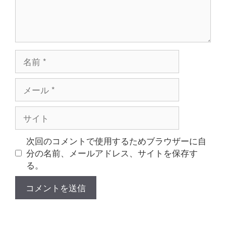
名
前
メ
ー
ル
サ
イ
ト
次回のコメントで使用するためブラウザーに自
分の名前、メールアドレス、サイトを保存す
る。