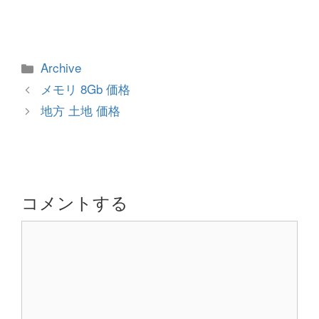
カ
Archive
テ
投
メモリ 8Gb 価格
ゴ
稿
地方 土地 価格
リ
ナ
ー
ビ
ゲ
ー
シ
コメントする
ョ
コ
ン
メ
ン
ト