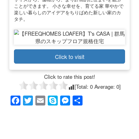
ことができます。 小さな幸せを、育てる家 華やかで
楽しい暮らしのアイデアをちりばめた新しい家のカ
タチ。
Click to visit
Click to rate this post!
[Total:
0
Average:
0
]
F
T
E
S
M
共
a
wi
m
ky
e
有
c
tt
ail
p
ss
e
er
e
e