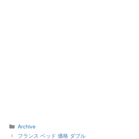
b
n
o
g
o
er
k
カ
Archive
テ
投
フランス ベッド 価格 ダブル