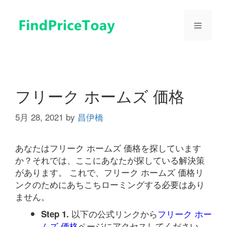
コ
ン
メ
テ
ン
ツ
ニ
へ
ス
ュ
キ
フリーク ホームズ 価格
ッ
プ
5月 28, 2021
by
昌伊橋
ー
あなたはフリーク ホームズ 価格を探しています
か？それでは、ここにあなたが探している解決策
があります。 これで、フリーク ホームズ 価格リ
ンクのためにあちこちローミングする必要はあり
ません。
以下の公式リンクから
フリーク ホー
Step 1.
ムズ 価格
ページにアクセスしてください。