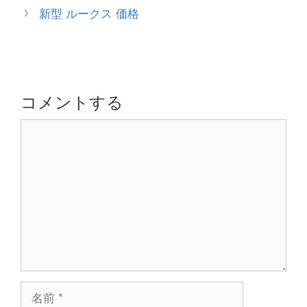
ゴ
稿
新型 ルークス 価格
リ
ナ
ー
ビ
ゲ
ー
シ
コメントする
ョ
コ
ン
メ
ン
ト
名
前