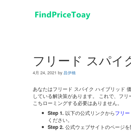
コ
ン
テ
ン
ツ
へ
ス
キ
フリード スパイ
ッ
プ
4月 24, 2021
by
昌伊橋
あなたはフリード スパイク ハイブリッド
している解決策があります。 これで、フリー
こちローミングする必要はありません。
以下の公式リンクから
フリー
Step 1.
ください。
公式ウェブサイトのページを
Step 2.