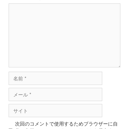
コ
ン
メ
ン
ト
名
前
メ
ー
ル
サ
イ
ト
次回のコメントで使用するためブラウザーに自