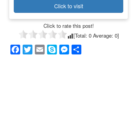
Click to visit
Click to rate this post!
[Total:
0
Average:
0
]
F
T
E
S
M
共
a
wi
m
ky
e
有
c
tt
ail
p
ss
e
er
e
e
b
n
o
g
o
er
k