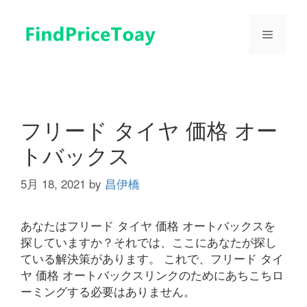
コ
ン
メ
テ
ン
ツ
ニ
へ
ス
ュ
キ
フリード タイヤ 価格 オー
ッ
トバックス
プ
ー
5月 18, 2021
by
昌伊橋
あなたはフリード タイヤ 価格 オートバックスを
探していますか？それでは、ここにあなたが探し
ている解決策があります。 これで、フリード タイ
ヤ 価格 オートバックスリンクのためにあちこちロ
ーミングする必要はありません。