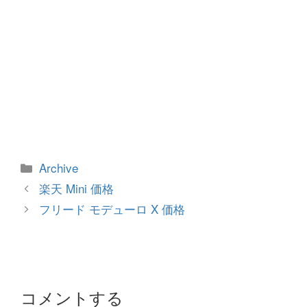
カ
Archive
テ
投
楽天 Mini 価格
ゴ
稿
フリード モデューロ X 価格
リ
ナ
ー
ビ
ゲ
ー
シ
コメントする
ョ