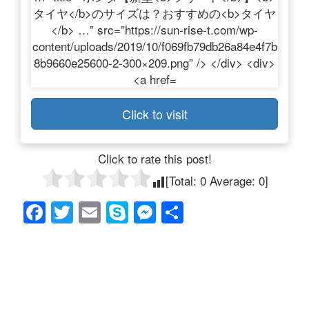
Click to visit
Click to rate this post!
[Total:
0
Average:
0
]
F
T
E
S
M
共
a
wi
m
ky
e
有
c
tt
ail
p
ss
e
er
e
e
b
n