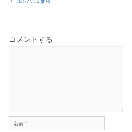
ルンバ E5 価格
リ
ナ
ー
ビ
ゲ
ー
シ
コメントする
ョ
コ
ン
メ
ン
ト
名
前