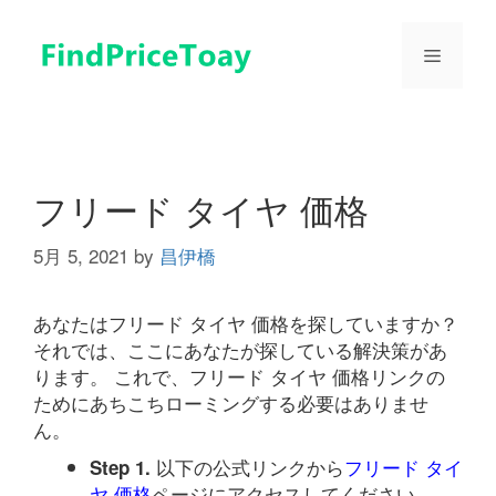
コ
ン
メ
テ
ン
ツ
ニ
へ
ス
ュ
キ
フリード タイヤ 価格
ッ
プ
5月 5, 2021
by
昌伊橋
ー
あなたはフリード タイヤ 価格を探していますか？
それでは、ここにあなたが探している解決策があ
ります。 これで、フリード タイヤ 価格リンクの
ためにあちこちローミングする必要はありませ
ん。
以下の公式リンクから
フリード タイ
Step 1.
ヤ 価格
ページにアクセスしてください。