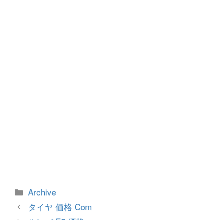
o
g
o
er
k
カ
Archive
テ
投
タイヤ 価格 Com
ゴ
稿