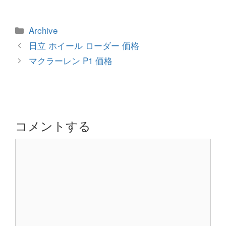
カ
Archive
テ
投
日立 ホイール ローダー 価格
ゴ
稿
マクラーレン P1 価格
リ
ナ
ー
ビ
ゲ
ー
シ
コメントする
ョ
コ
ン
メ
ン
ト