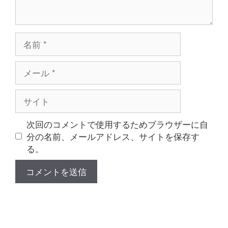
名
前
メ
ー
ル
サ
イ
ト
次回のコメントで使用するためブラウザーに自
分の名前、メールアドレス、サイトを保存す
る。