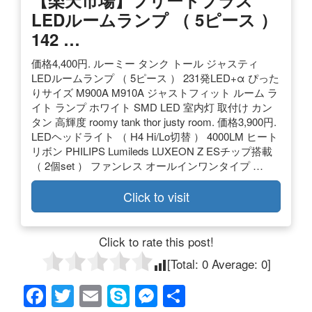
【楽天市場】フリードプラス
LEDルームランプ （ 5ピース ）
142 …
価格4,400円. ルーミー タンク トール ジャスティ
LEDルームランプ （ 5ピース ） 231発LED+α ぴった
りサイズ M900A M910A ジャストフィット ルーム ラ
イト ランプ ホワイト SMD LED 室内灯 取付け カン
タン 高輝度 roomy tank thor justy room. 価格3,900円.
LEDヘッドライト （ H4 Hi/Lo切替 ） 4000LM ヒート
リボン PHILIPS Lumileds LUXEON Z ESチップ搭載
（ 2個set ） ファンレス オールインワンタイプ …
Click to visit
Click to rate this post!
[Total:
0
Average:
0
]
F
T
E
S
M
共