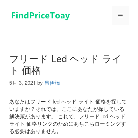
コ
ン
メ
テ
ン
ツ
ニ
へ
ス
ュ
キ
フリード Led ヘッド ライ
ッ
ト 価格
プ
ー
5月 3, 2021
by
昌伊橋
あなたはフリード led ヘッド ライト 価格を探して
いますか？それでは、ここにあなたが探している
解決策があります。 これで、フリード led ヘッド
ライト 価格リンクのためにあちこちローミングす
る必要はありません。