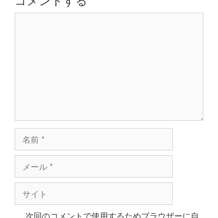
ョ
コ
ン
メ
ン
ト
名
前
メ
ー
ル
サ
イ
ト
次回のコメントで使用するためブラウザーに自