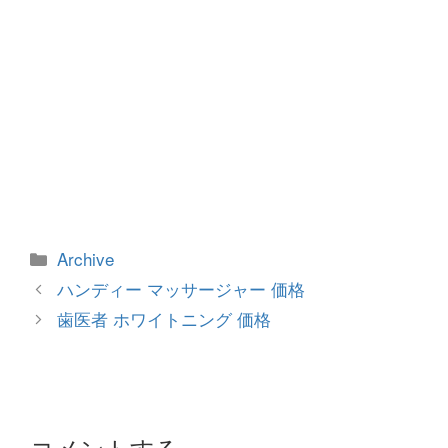
カ
Archive
テ
投
ハンディー マッサージャー 価格
ゴ
稿
歯医者 ホワイトニング 価格
リ
ナ
ー
ビ
ゲ
ー
シ
コメントする