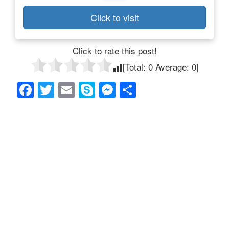
Click to visit
Click to rate this post!
[Total:
0
Average:
0
]
F
T
E
S
M
共
a
wi
m
ky
e
有
c
tt
ail
p
ss
e
er
e
e
b
n
o
g
o
er
k