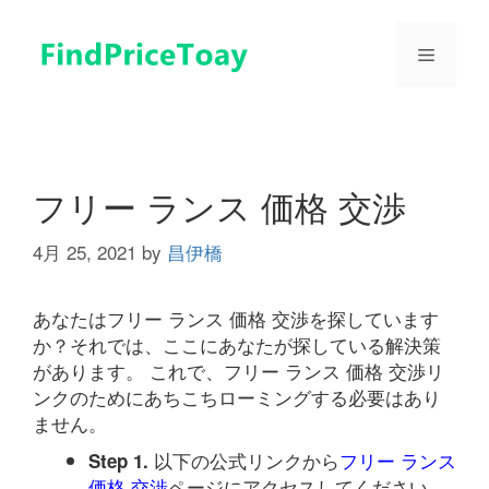
コ
ン
メ
テ
ン
ツ
ニ
へ
ス
ュ
キ
フリー ランス 価格 交渉
ッ
プ
4月 25, 2021
by
昌伊橋
ー
あなたはフリー ランス 価格 交渉を探しています
か？それでは、ここにあなたが探している解決策
があります。 これで、フリー ランス 価格 交渉リ
ンクのためにあちこちローミングする必要はあり
ません。
以下の公式リンクから
フリー ランス
Step 1.
価格 交渉
ページにアクセスしてください。