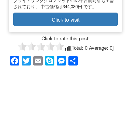
ブライトリングクロノマット44の中古腕時計も出品
されており、 中古価格は344,080円 です。
Click to visit
Click to rate this post!
[Total:
0
Average:
0
]
F
T
E
S
M
共
a
wi
m
ky
e
有
c
tt
ail
p
ss
e
er
e
e
b
n
o
g
o
er
k