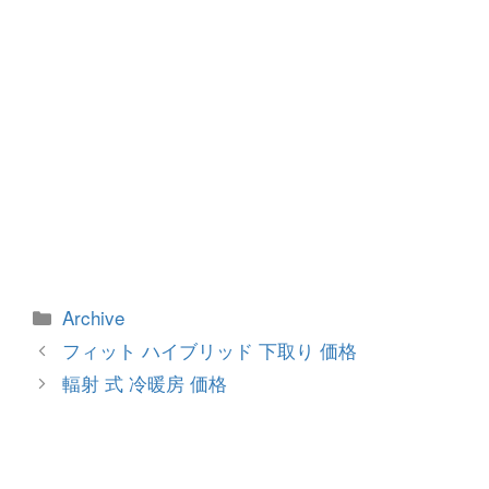
カ
Archive
テ
投
フィット ハイブリッド 下取り 価格
ゴ
稿
輻射 式 冷暖房 価格
リ
ナ
ー
ビ
ゲ
ー