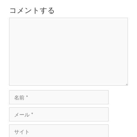
シ
コメントする
ョ
コ
ン
メ
ン
ト
名
前
メ
ー
ル
サ
イ