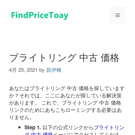
コ
ン
メ
テ
ン
ツ
ニ
へ
ス
ュ
キ
ブライトリング 中古 価格
ッ
プ
4月 25, 2021
by
昌伊橋
ー
あなたはブライトリング 中古 価格を探しています
か？それでは、ここにあなたが探している解決策
があります。 これで、ブライトリング 中古 価格
リンクのためにあちこちローミングする必要はあ
りません。
以下の公式リンクから
ブライトリン
Step 1.
グ 中古 価格
ページにアクセスしてくださ