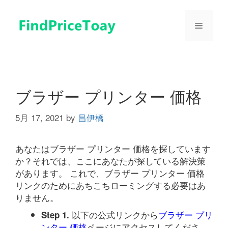
コ
ン
メ
テ
ン
ツ
ニ
へ
ス
ュ
キ
ブラザー プリンター 価格
ッ
プ
5月 17, 2021
by
昌伊橋
ー
あなたはブラザー プリンター 価格を探しています
か？それでは、ここにあなたが探している解決策
があります。 これで、ブラザー プリンター 価格
リンクのためにあちこちローミングする必要はあ
りません。
以下の公式リンクから
ブラザー プリ
Step 1.
ンター 価格
ページにアクセスしてくださ