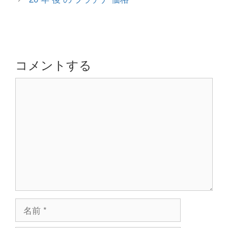
リ
ナ
ー
ビ
ゲ
ー
シ
コメントする
ョ
コ
ン
メ
ン
ト
名
前