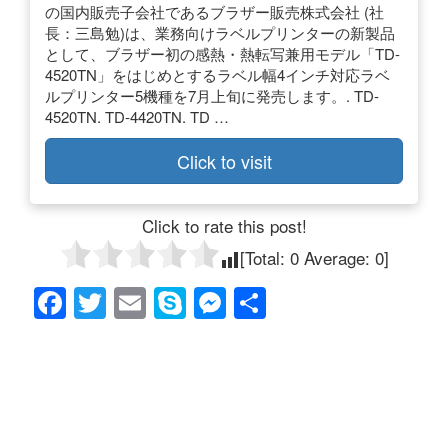
の国内販売子会社であるブラザー販売株式会社 (社
長：三島勉)は、業務向けラベルプリンターの新製品
として、ブラザー初の感熱・熱転写兼用モデル「TD-
4520TN」をはじめとするラベル幅4インチ対応ラベ
ルプリンター5機種を7月上旬に発売します。. TD-
4520TN. TD-4420TN. TD …
Click to visit
Click to rate this post!
[Total:
0
Average:
0
]
F
T
E
S
M
共
a
wi
m
ky
e
有
c
tt
ail
p
ss
e
er
e
e
b
n