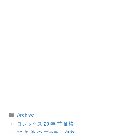
o
g
o
er
k
カ
Archive
テ
投
ロレックス 20 年 前 価格
ゴ
稿
20 年 後 の プラチナ 価格