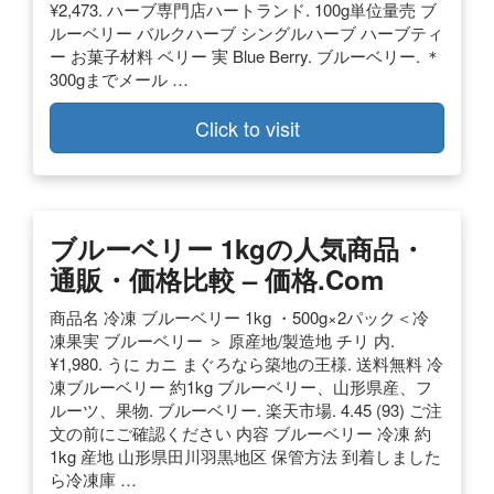
¥2,473. ハーブ専門店ハートランド. 100g単位量売 ブ
ルーベリー バルクハーブ シングルハーブ ハーブティ
ー お菓子材料 ベリー 実 Blue Berry. ブルーベリー. ＊
300gまでメール …
Click to visit
ブルーベリー 1kgの人気商品・
通販・価格比較 – 価格.com
商品名 冷凍 ブルーベリー 1kg ・500g×2パック＜冷
凍果実 ブルーベリー ＞ 原産地/製造地 チリ 内.
¥1,980. うに カニ まぐろなら築地の王様. 送料無料 冷
凍ブルーベリー 約1kg ブルーベリー、山形県産、フ
ルーツ、果物. ブルーベリー. 楽天市場. 4.45 (93) ご注
文の前にご確認ください 内容 ブルーベリー 冷凍 約
1kg 産地 山形県田川羽黒地区 保管方法 到着しました
ら冷凍庫 …