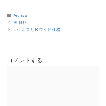
カ
Archive
テ
投
酒 価格
ゴ
稿
Lixil ネスカ R ワイド 価格
リ
ナ
ー
ビ
ゲ
ー
シ
コメントする
ョ
コ
ン
メ
ン
ト