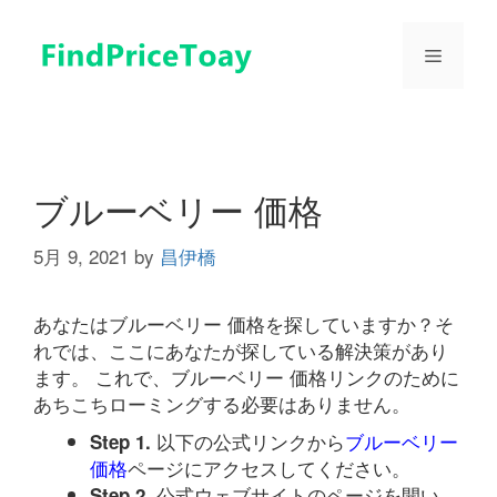
コ
ン
メ
テ
ン
ツ
ニ
へ
ス
ュ
キ
ブルーベリー 価格
ッ
プ
5月 9, 2021
by
昌伊橋
ー
あなたはブルーベリー 価格を探していますか？そ
れでは、ここにあなたが探している解決策があり
ます。 これで、ブルーベリー 価格リンクのために
あちこちローミングする必要はありません。
以下の公式リンクから
ブルーベリー
Step 1.
価格
ページにアクセスしてください。
公式ウェブサイトのページを開い
Step 2.