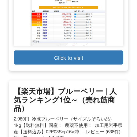
Click to visit
【楽天市場】ブルーベリー | 人
気ランキング1位～（売れ筋商
品）
2,980円. 冷凍ブルーベリー（サイズふぞろい品）
1kg【送料無料】国産！. 農薬不使用！. 加工用岩手県
産【送料込み】02P03Sep16※沖…. レビュー (638件)