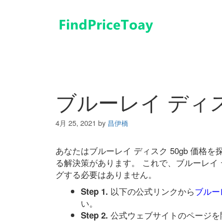
コ
ン
テ
ン
ツ
へ
ス
キ
ブルーレイ ディス
ッ
プ
4月 25, 2021
by
昌伊橋
あなたはブルーレイ ディスク 50gb 価
る解決策があります。 これで、ブルーレイ 
グする必要はありません。
以下の公式リンクから
ブルーレ
Step 1.
い。
公式ウェブサイトのページを
Step 2.