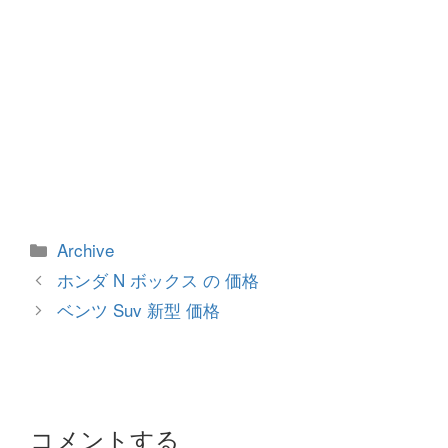
カ
Archive
テ
投
ホンダ N ボックス の 価格
ゴ
稿
ベンツ Suv 新型 価格
リ
ナ
ー
ビ
ゲ
ー
シ
コメントする