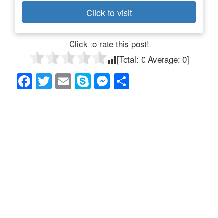
Click to visit
Click to rate this post!
[Total:
0
Average:
0
]
F
T
E
S
M
共
a
wi
m
ky
e
有
c
tt
ail
p
ss
e
er
e
e
b
n
o
g
o
er
k