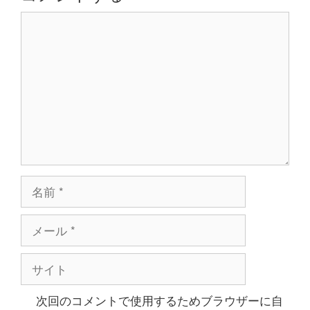
ョ
コ
ン
メ
ン
ト
名
前
メ
ー
ル
サ
イ
ト
次回のコメントで使用するためブラウザーに自