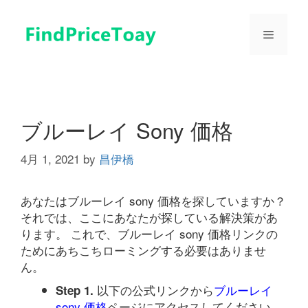
コ
ン
メ
テ
ン
ツ
ニ
へ
ス
ュ
キ
ブルーレイ Sony 価格
ッ
プ
4月 1, 2021
by
昌伊橋
ー
あなたはブルーレイ sony 価格を探していますか？
それでは、ここにあなたが探している解決策があ
ります。 これで、ブルーレイ sony 価格リンクの
ためにあちこちローミングする必要はありませ
ん。
以下の公式リンクから
ブルーレイ
Step 1.
sony 価格
ページにアクセスしてください。