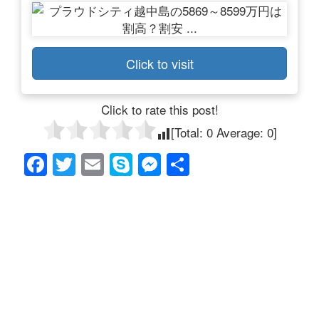
Click to visit
Click to rate this post!
[Total:
0
Average:
0
]
F
T
E
S
M
共
a
wi
m
ky
e
有
c
tt
ail
p
ss
e
er
e
e
b
n
o
g
o
er