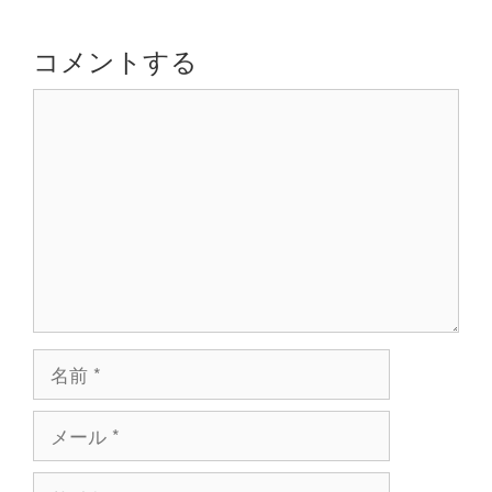
ー
シ
コメントする
ョ
コ
ン
メ
ン
ト
名
前
メ
ー
ル
サ