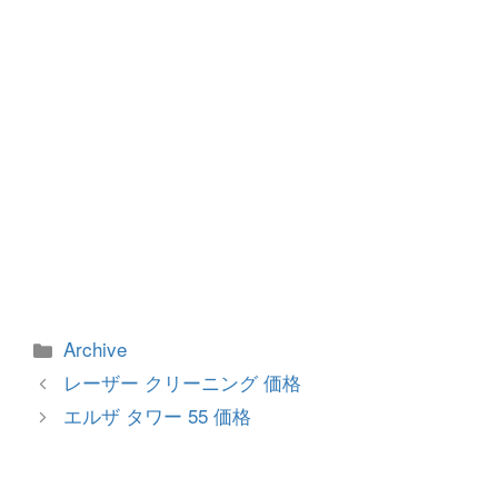
k
カ
Archive
テ
投
レーザー クリーニング 価格
ゴ
稿
エルザ タワー 55 価格
リ
ナ
ー
ビ
ゲ