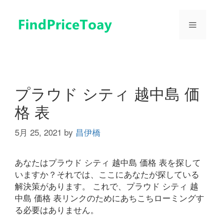
コ
ン
メ
テ
ン
ツ
ニ
へ
ス
ュ
キ
プラウド シティ 越中島 価
ッ
格 表
プ
ー
5月 25, 2021
by
昌伊橋
あなたはプラウド シティ 越中島 価格 表を探して
いますか？それでは、ここにあなたが探している
解決策があります。 これで、プラウド シティ 越
中島 価格 表リンクのためにあちこちローミングす
る必要はありません。