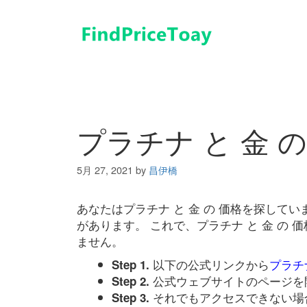
コ
ン
テ
ン
ツ
へ
ス
キ
プラチナ と 金 の
ッ
プ
5月 27, 2021
by
昌伊橋
あなたはプラチナ と 金 の 価格を探して
があります。 これで、プラチナ と 金 の
ません。
以下の公式リンクから
プラチナ
Step 1.
公式ウェブサイトのページを
Step 2.
それでもアクセスできない場
Step 3.