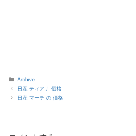
カ
Archive
テ
投
日産 ティアナ 価格
ゴ
稿
日産 マーチ の 価格
リ
ナ
ー
ビ
ゲ
ー
シ