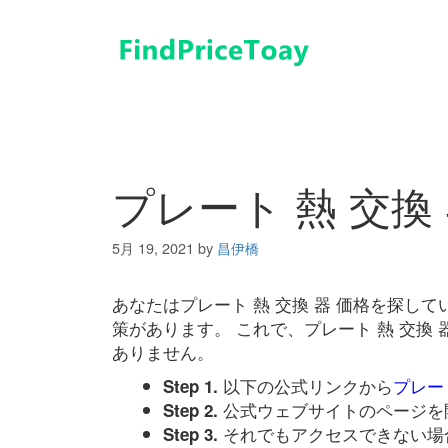
コ
ン
テ
ン
ツ
へ
ス
キ
プレート 熱 交換
ッ
プ
5月 19, 2021
by
昌伊橋
あなたはプレート 熱 交換 器 価格を探し
策があります。 これで、プレート 熱 交換
ありません。
以下の公式リンクから
プレート
Step 1.
公式ウェブサイトのページを
Step 2.
それでもアクセスできない場
Step 3.