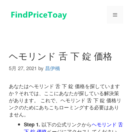
コ
ン
メ
テ
ン
ツ
ニ
へ
ス
ュ
キ
ヘモリンド 舌 下 錠 価格
ッ
プ
5月 27, 2021
by
昌伊橋
ー
あなたはヘモリンド 舌 下 錠 価格を探しています
か？それでは、ここにあなたが探している解決策
があります。 これで、ヘモリンド 舌 下 錠 価格リ
ンクのためにあちこちローミングする必要はあり
ません。
以下の公式リンクから
ヘモリンド 舌
Step 1.
下 錠 価格
ページにアクセスしてください。