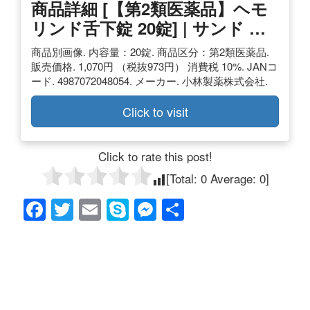
商品詳細 [【第2類医薬品】ヘモ
リンド舌下錠 20錠] | サンド …
商品別画像. 内容量：20錠. 商品区分：第2類医薬品.
販売価格. 1,070円 （税抜973円） 消費税 10%. JANコ
ード. 4987072048054. メーカー. 小林製薬株式会社.
Click to visit
Click to rate this post!
[Total:
0
Average:
0
]
F
T
E
S
M
共
a
wi
m
ky
e
有
c
tt
ail
p
ss
e
er
e
e
b
n