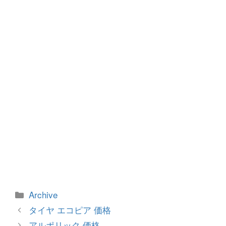
o
g
o
er
k
カ
Archive
テ
投
タイヤ エコピア 価格
ゴ
稿
アルポリック 価格