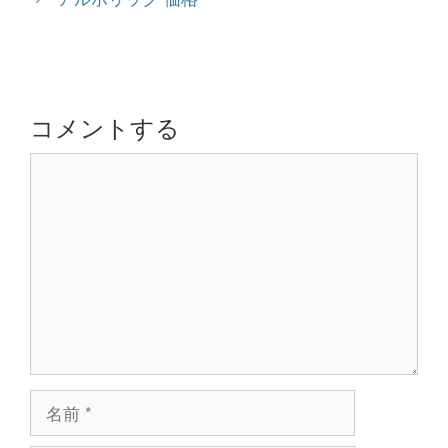
リ
ナ
ー
ビ
ゲ
ー
シ
コメントする
ョ
コ
ン
メ
ン
ト
名
前