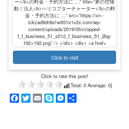
Click to visit
Click to rate this post!
[Total:
0
Average:
0
]
F
T
E
S
M
共
a
wi
m
ky
e
有
c
tt
ail
p
ss
e
er
e
e