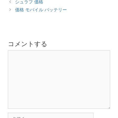
投
シュラフ 価格
ゴ
稿
価格 モバイル バッテリー
リ
ナ
ー
ビ
ゲ
ー
シ
コメントする
ョ
コ
ン
メ
ン
ト
名