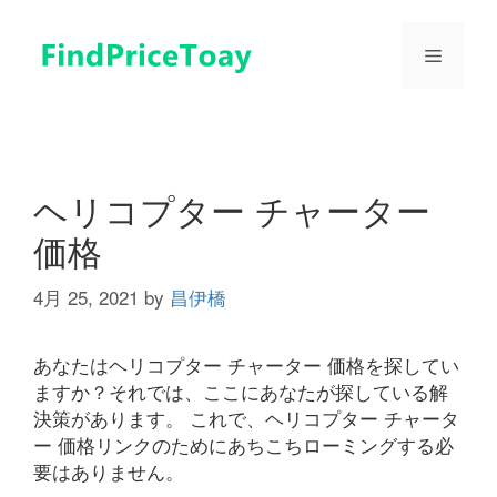
コ
ン
メ
テ
ン
ツ
ニ
へ
ス
ュ
キ
ヘリコプター チャーター
ッ
価格
プ
ー
4月 25, 2021
by
昌伊橋
あなたはヘリコプター チャーター 価格を探してい
ますか？それでは、ここにあなたが探している解
決策があります。 これで、ヘリコプター チャータ
ー 価格リンクのためにあちこちローミングする必
要はありません。