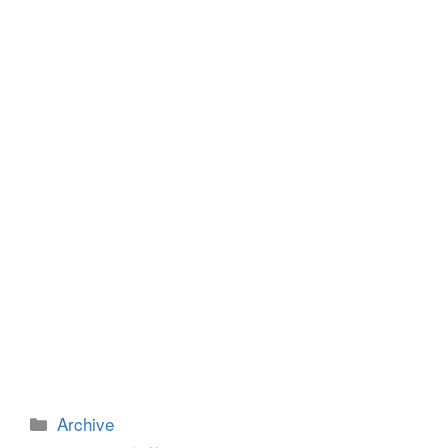
b
n
o
g
o
er
k
カ
Archive
テ