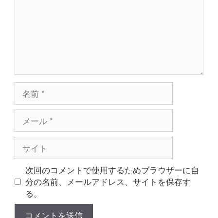
ト
名
前
メ
ー
ル
サ
イ
ト
次回のコメントで使用するためブラウザーに自
分の名前、メールアドレス、サイトを保存す
る。