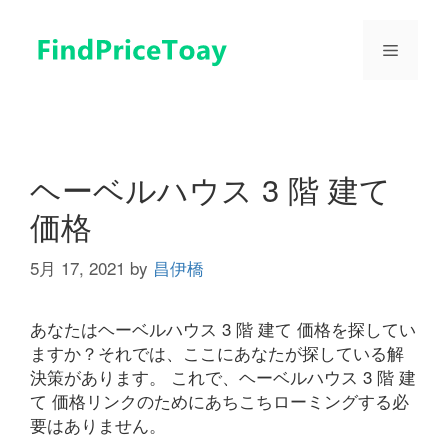
コ
ン
メ
テ
ン
ツ
ニ
へ
ス
ュ
キ
ヘーベルハウス 3 階 建て
ッ
価格
プ
ー
5月 17, 2021
by
昌伊橋
あなたはヘーベルハウス 3 階 建て 価格を探してい
ますか？それでは、ここにあなたが探している解
決策があります。 これで、ヘーベルハウス 3 階 建
て 価格リンクのためにあちこちローミングする必
要はありません。