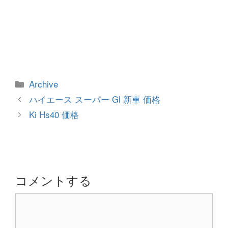
カ
Archive
テ
投
ハイエース スーパー Gl 新車 価格
ゴ
稿
Ki Hs40 価格
リ
ナ
ー
ビ
ゲ
ー
シ
コメントする
ョ
コ
ン
メ
ン