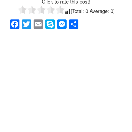
Click to rate this post!
[Total:
0
Average:
0
]
F
T
E
S
M
共
a
wi
m
ky
e
有
c
tt
ail
p
ss
e
er
e
e
b
n
o
g
o
er
k