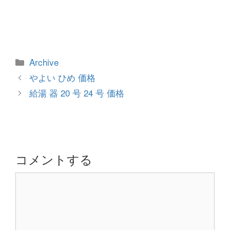
カ
Archive
テ
投
やよい ひめ 価格
ゴ
稿
給湯 器 20 号 24 号 価格
リ
ナ
ー
ビ
ゲ
ー
シ
コメントする
ョ
コ
ン
メ
ン
ト