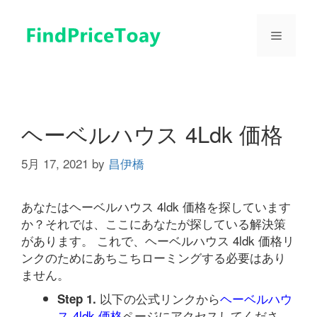
コ
ン
メ
テ
ン
ツ
ニ
へ
ス
ュ
キ
ヘーベルハウス 4Ldk 価格
ッ
プ
5月 17, 2021
by
昌伊橋
ー
あなたはヘーベルハウス 4ldk 価格を探しています
か？それでは、ここにあなたが探している解決策
があります。 これで、ヘーベルハウス 4ldk 価格リ
ンクのためにあちこちローミングする必要はあり
ません。
以下の公式リンクから
ヘーベルハウ
Step 1.
ス 4ldk 価格
ページにアクセスしてくださ