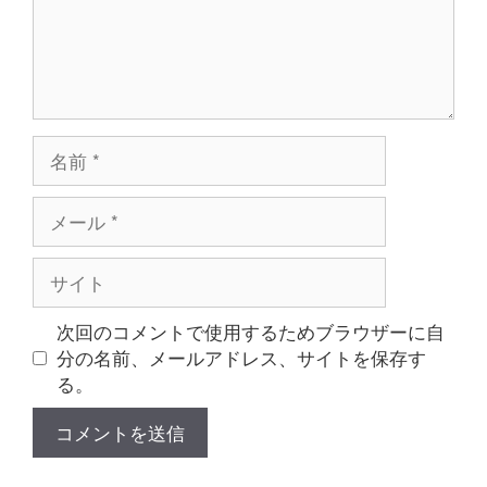
名
前
メ
ー
ル
サ
イ
ト
次回のコメントで使用するためブラウザーに自
分の名前、メールアドレス、サイトを保存す
る。