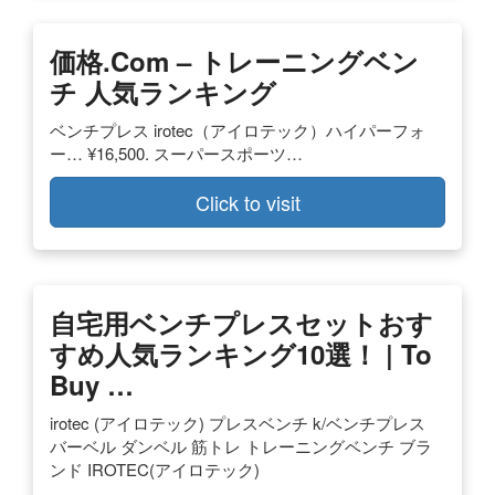
価格.com – トレーニングベン
チ 人気ランキング
ベンチプレス irotec（アイロテック）ハイパーフォ
ー… ¥16,500. スーパースポーツ…
Click to visit
自宅用ベンチプレスセットおす
すめ人気ランキング10選！ | To
Buy …
irotec (アイロテック) プレスベンチ k/ベンチプレス
バーベル ダンベル 筋トレ トレーニングベンチ ブラ
ンド IROTEC(アイロテック)