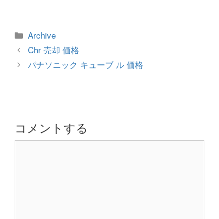
カ
Archive
テ
投
Chr 売却 価格
ゴ
稿
パナソニック キューブ ル 価格
リ
ナ
ー
ビ
ゲ
ー
シ
コメントする
ョ
コ
ン
メ
ン
ト