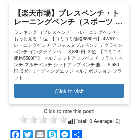
【楽天市場】プレスベンチ・ト
レーニングベンチ（スポーツ …
ランキング （プレスベンチ・トレーニングベンチ）
もっと見る. 1 位. 【コミコミ価格8880円】 4WAYト
レーニングベンチ アジャスタブルベンチ デクライン
ベンチ インクラインベ…. 8,880 円. 2 位. 【コミコミ
価格5580円】 マルチシットアップベンチ フラットベ
ンチ マルチベンチ シットアップベンチ 腹…. 5,580
円. 3 位. リーディングエッジ マルチポジション フラ
ット …
Click to visit
Click to rate this post!
[Total:
0
Average:
0
]
F
T
E
S
M
共