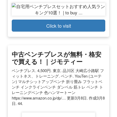
Click to visit
中古ベンチプレスが無料・格安
で買える！｜ジモティー
ベンチプレス. 4,500円. 東京. 品川区 大崎広小路駅 フ
ィットネス、トレーニング. ベンチ. YouTen (ユーテ
ン) マルチシットアップベンチ 折り畳み フラットベ
ンチ インクラインベンチ ダンベル 筋トレ ベンチ ト
レーニングベンチ 色ハンマートーン
https://www.amazon.co.jp/dp/… 更新3月8日. 作成3月8
日. 44.