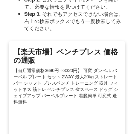
て、必要な情報を見つけてください。
それでもアクセスできない場合は、
Step 3.
右上の検索ボックスでもう一度検索してみ
てください。
【楽天市場】ベンチプレス 価格
の通販
【当店通常価格3690円⇒3320円】 可変 ダンベル バ
ーベル プレート セット 2WAY 最大20kg ストレート
バー シャフト プレスベンチ トレーニング 器具 フィ
ットネス 筋トレ ベンチプレス 省スペース ドッグ シ
ェイプアップ バーベルプレート 着脱簡単 可変式 送
料無料