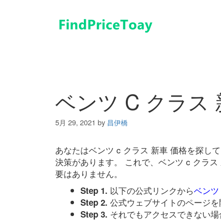
コ
ン
テ
ン
ツ
へ
ス
キ
ベンツ C クラス 
ッ
プ
5月 29, 2021
by
昌伊橋
あなたはベンツ c クラス 新車 価格を探
決策があります。 これで、ベンツ c クラ
要はありません。
以下の公式リンクから
ベンツ 
Step 1.
公式ウェブサイトのページを
Step 2.
それでもアクセスできない場
Step 3.