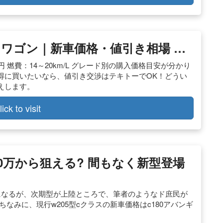
ンワゴン｜新車価格・値引き相場 …
万円 燃費：14～20km/L グレード別の購入価格目安が分かり
得に買いたいなら、値引き交渉はテキトーでOK！どうい
えします。
lick to visit
0万から狙える? 間もなく新型登場
になるが、次期型が上陸ところで、筆者のようなド庶民が
なみに、現行w205型cクラスの新車価格はc180アバンギ