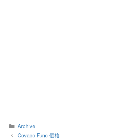
b
n
o
g
o
er
k
カ
Archive
テ
投
Covaco Func 価格