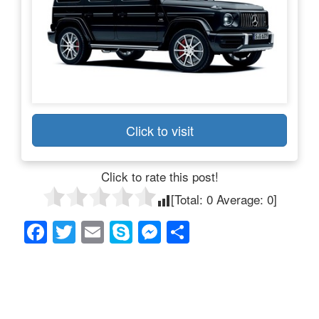
Click to visit
Click to rate this post!
[Total:
0
Average:
0
]
F
T
E
S
M
共
a
wi
m
ky
e
有
c
tt
ail
p
ss
e
er
e
e