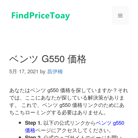
コ
ン
メ
テ
ン
ツ
ニ
へ
ス
ュ
キ
ベンツ G550 価格
ッ
プ
5月 17, 2021
by
昌伊橋
ー
あなたはベンツ g550 価格を探していますか？それ
では、ここにあなたが探している解決策がありま
す。 これで、ベンツ g550 価格リンクのためにあ
ちこちローミングする必要はありません。
以下の公式リンクから
ベンツ g550
Step 1.
価格
ページにアクセスしてください。
公式ウェブサイトのページを開い
Step 2.