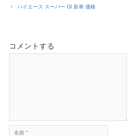
ゴ
稿
ハイエース スーパー Gl 新車 価格
リ
ナ
ー
ビ
ゲ
ー
シ
コメントする
ョ
コ
ン
メ
ン
ト
名
前