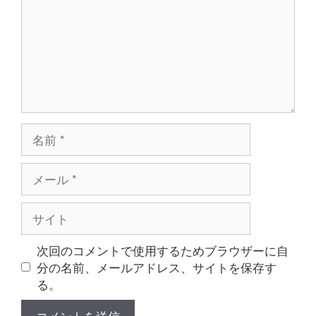
ト
名
前
メ
ー
ル
サ
イ
ト
次回のコメントで使用するためブラウザーに自
分の名前、メールアドレス、サイトを保存す
る。