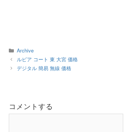
カ
Archive
テ
投
ルピア コート 東 大宮 価格
ゴ
稿
デジタル 簡易 無線 価格
リ
ナ
ー
ビ
ゲ
ー
シ
コメントする
ョ
コ
ン
メ
ン