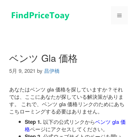
コ
ン
メ
テ
ン
ツ
ニ
へ
ス
ュ
キ
ベンツ Gla 価格
ッ
プ
5月 9, 2021
by
昌伊橋
ー
あなたはベンツ gla 価格を探していますか？それ
では、ここにあなたが探している解決策がありま
す。 これで、ベンツ gla 価格リンクのためにあち
こちローミングする必要はありません。
以下の公式リンクから
ベンツ gla 価
Step 1.
格
ページにアクセスしてください。
公式ウェブサイトのページを開い
Step 2.