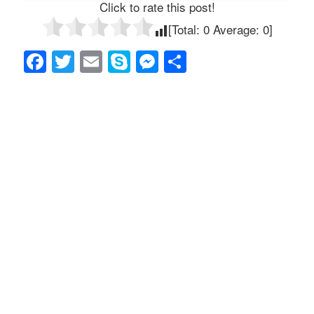
Click to rate this post!
[Total:
0
Average:
0
]
F
T
E
S
M
共
a
wi
m
ky
e
有
c
tt
ail
p
ss
e
er
e
e
b
n
o
g
o
er
k