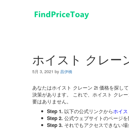
コ
ン
テ
ン
ツ
へ
ス
キ
ホイスト クレーン
ッ
プ
5月 3, 2021
by
昌伊橋
あなたはホイスト クレーン 2t 価格を探
決策があります。 これで、ホイスト クレー
要はありません。
以下の公式リンクから
ホイスト
Step 1.
公式ウェブサイトのページを
Step 2.
それでもアクセスできない場
Step 3.