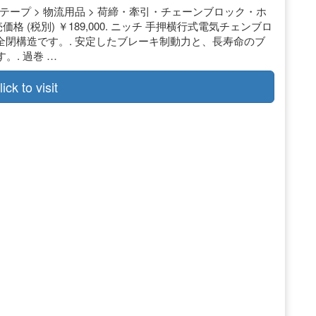
/テープ > 物流用品 > 荷締・牽引・チェーンブロック・ホ
格 (税別) ￥189,000. ニッチ 手押横行式電気チェンブロ
54の全閉構造です。. 安定したブレーキ制動力と、長寿命のブ
. 過巻 …
lick to visit