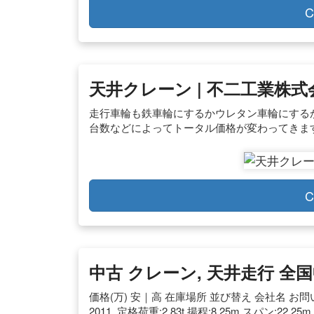
C
天井クレーン | 不二工業株式
走行車輪も鉄車輪にするかウレタン車輪にする
台数などによってトータル価格が変わってきま
C
中古 クレーン, 天井走行 
価格(万) 安｜高 在庫場所 並び替え 会社名 お問い合わせ;
2011. 定格荷重:2.83t 揚程:8.25m スパン:22.25m