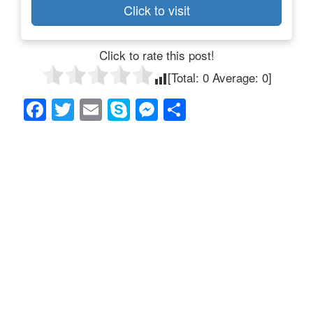
Click to visit
Click to rate this post!
[Total:
0
Average:
0
]
F
T
E
S
M
共
a
wi
m
ky
e
有
c
tt
ail
p
ss
e
er
e
e
b
n
o
g
o
er
k