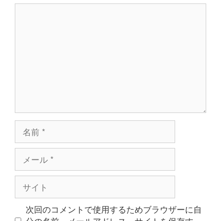
コ
ン
メ
ン
ト
名
前
メ
ー
ル
サ
イ
ト
次回のコメントで使用するためブラウザーに自
分の名前、メールアドレス、サイトを保存す