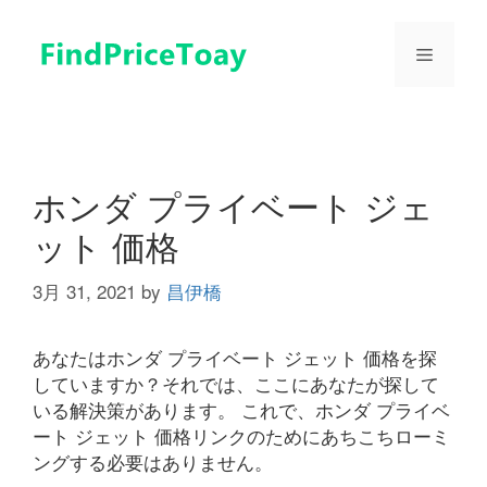
コ
ン
メ
テ
ン
ツ
ニ
へ
ス
ュ
キ
ホンダ プライベート ジェ
ッ
ット 価格
プ
ー
3月 31, 2021
by
昌伊橋
あなたはホンダ プライベート ジェット 価格を探
していますか？それでは、ここにあなたが探して
いる解決策があります。 これで、ホンダ プライベ
ート ジェット 価格リンクのためにあちこちローミ
ングする必要はありません。