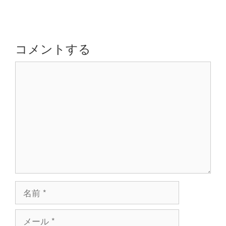
ー
ビ
ゲ
ー
シ
コメントする
ョ
コ
ン
メ
ン
ト
名
前
メ