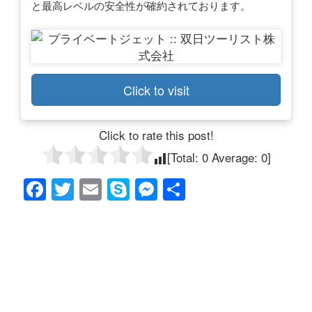
と最高レベルの安全性が確約されております。
Click to visit
Click to rate this post!
[Total:
0
Average:
0
]
F
T
E
S
M
共
a
wi
m
ky
e
有
c
tt
ail
p
ss
e
er
e
e
b
n
o
g