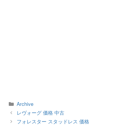
o
er
k
カ
Archive
テ
投
レヴォーグ 価格 中古
ゴ
稿
フォレスター スタッドレス 価格
リ
ナ