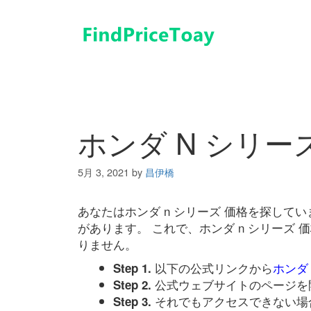
コ
ン
テ
ン
ツ
へ
ス
キ
ホンダ N シリー
ッ
プ
5月 3, 2021
by
昌伊橋
あなたはホンダ n シリーズ 価格を探し
があります。 これで、ホンダ n シリーズ
りません。
以下の公式リンクから
ホンダ 
Step 1.
公式ウェブサイトのページを
Step 2.
それでもアクセスできない場
Step 3.