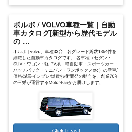
ボルボ / VOLVO車種一覧｜自動
車カタログ[新型から歴代モデル
の …
ボルボ | volvo、車種33台、各グレード総数1354件を
網羅した自動車カタログです。 各車種（セダン・
SUV・ワゴン・軽-RV系・軽自動車・スポーツカー・
ハッチバック・ミニバン・ワンボックスetc）の新車/
価格/試乗インプレ/燃費/技術開発の動向を、創業70年
の三栄が運営するMotor-Fanがお届けします。
Click to visit