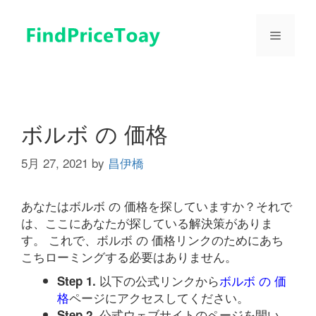
コ
ン
メ
テ
ン
ツ
ニ
へ
ス
ュ
キ
ボルボ の 価格
ッ
プ
5月 27, 2021
by
昌伊橋
ー
あなたはボルボ の 価格を探していますか？それで
は、ここにあなたが探している解決策がありま
す。 これで、ボルボ の 価格リンクのためにあち
こちローミングする必要はありません。
以下の公式リンクから
ボルボ の 価
Step 1.
格
ページにアクセスしてください。
公式ウェブサイトのページを開い
Step 2.