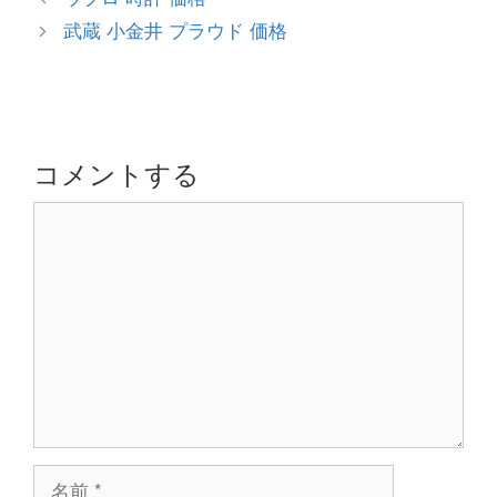
ゴ
稿
武蔵 小金井 プラウド 価格
リ
ナ
ー
ビ
ゲ
ー
シ
コメントする
ョ
コ
ン
メ
ン
ト
名