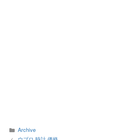
b
n
o
g
o
er
k
カ
Archive
テ
投
ウブロ 時計 価格