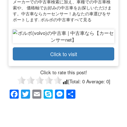
メーカーでの中古車検索に加え、車種での中古車検
索や、 価格軸でお好みの中古車をお探しいただけま
す。中古車ならカーセンサー！あなたの車選びをサ
ポートします. ボルボの中古車すべて見る
Click to visit
Click to rate this post!
[Total:
0
Average:
0
]
F
T
E
S
M
共
a
wi
m
ky
e
有
c
tt
ail
p
ss
e
er
e
e