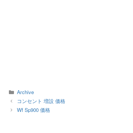
k
カ
Archive
テ
投
コンセント 増設 価格
ゴ
稿
Wf Sp900 価格
リ
ナ
ー
ビ
ゲ