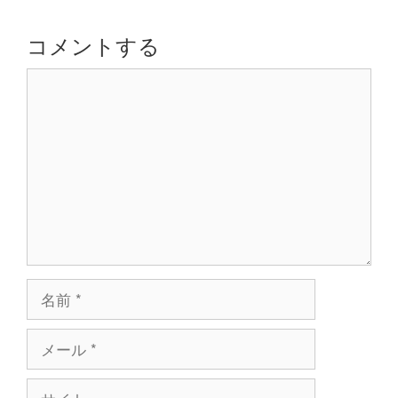
ー
シ
コメントする
ョ
コ
ン
メ
ン
ト
名
前
メ
ー
ル
サ