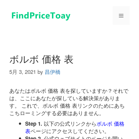
コ
ン
メ
テ
ン
ツ
ニ
へ
ス
ュ
キ
ボルボ 価格 表
ッ
プ
5月 3, 2021
by
昌伊橋
ー
あなたはボルボ 価格 表を探していますか？それで
は、ここにあなたが探している解決策がありま
す。 これで、ボルボ 価格 表リンクのためにあち
こちローミングする必要はありません。
以下の公式リンクから
ボルボ 価格
Step 1.
表
ページにアクセスしてください。
公式ウェブサイトのページを開い
Step 2.