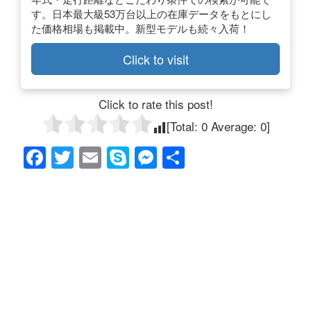
す。日本最大級53万台以上の在庫データをもとにし
た価格相場も掲載中。新型モデルも続々入荷！
Click to visit
Click to rate this post!
[Total:
0
Average:
0
]
F
T
E
S
M
共
a
wi
m
ky
e
有
c
tt
ail
p
ss
e
er
e
e
b
n
o
g
o
er