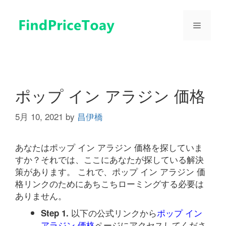
コ
ン
メ
テ
ン
ツ
ニ
へ
ス
ュ
キ
ポップ イン アラジン 価格
ッ
プ
5月 10, 2021
by
昌伊橋
ー
あなたはポップ イン アラジン 価格を探していま
すか？それでは、ここにあなたが探している解決
策があります。 これで、ポップ イン アラジン 価
格リンクのためにあちこちローミングする必要は
ありません。
以下の公式リンクから
ポップ イン
Step 1.
アラジン 価格
ページにアクセスしてくださ