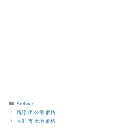
o
er
k
カ
Archive
テ
投
路線 価 公示 価格
ゴ
稿
大町 市 土地 価格
リ
ナ