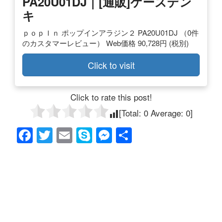
PA20U01DJ｜[通販]ケーズデン
キ
ｐｏｐＩｎ ポップインアラジン２ PA20U01DJ （0件
のカスタマーレビュー） Web価格 90,728円 (税別)
Click to visit
Click to rate this post!
[Total:
0
Average:
0
]
F
T
E
S
M
共
a
wi
m
ky
e
有
c
tt
ail
p
ss
e
er
e
e
b
n
o
g