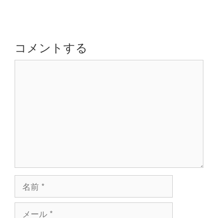
ー
ビ
ゲ
ー
シ
コメントする
ョ
コ
ン
メ
ン
ト
名
前
メ