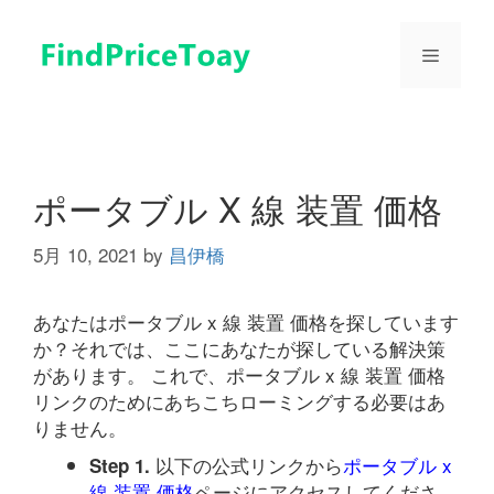
コ
ン
メ
テ
ン
ツ
ニ
へ
ス
ュ
キ
ポータブル X 線 装置 価格
ッ
プ
5月 10, 2021
by
昌伊橋
ー
あなたはポータブル x 線 装置 価格を探しています
か？それでは、ここにあなたが探している解決策
があります。 これで、ポータブル x 線 装置 価格
リンクのためにあちこちローミングする必要はあ
りません。
以下の公式リンクから
ポータブル x
Step 1.
線 装置 価格
ページにアクセスしてくださ