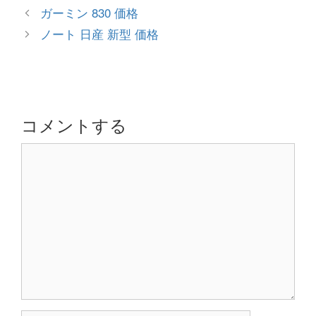
テ
投
ガーミン 830 価格
ゴ
稿
ノート 日産 新型 価格
リ
ナ
ー
ビ
ゲ
ー
シ
コメントする
ョ
コ
ン
メ
ン
ト