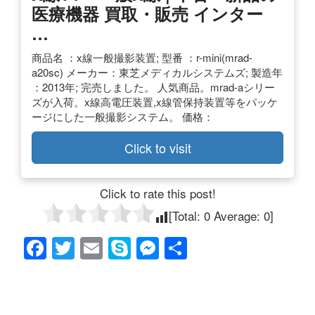
医療機器 買取・販売 インター
…
商品名 ：x線一般撮影装置; 型番 ：r-mini(mrad-
a20sc) メーカー：東芝メディカルシステムズ; 製造年
：2013年; 完売しました。 人気商品。mrad-aシリー
ズが入荷。x線高電圧装置,x線管保持装置等をパッケ
ージにした一般撮影システム。 価格：
Click to visit
Click to rate this post!
[Total:
0
Average:
0
]
F
T
E
S
M
共
a
wi
m
ky
e
有
c
tt
ail
p
ss