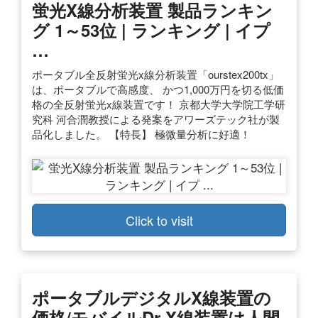
蛍光X線分析装置 製品ランキン
グ 1～53位 | ランキング | イプ
…
ポータブル全反射蛍光x線分析装置「ourstex200tx」
は、ポータブルで高感度、 かつ1,000万円を切る低価
格の全反射蛍光x線装置です！ 京都大学大学院工学研
究科 河合潤教授による発案をアワーズテック社が製
品化しました。 【特長】 極微量分析に好適！
Click to visit
ポータブルデジタルx線装置の
価格/モバイルdr X線装置は人間