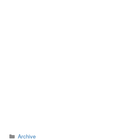
e
er
e
e
b
n
o
g
o
er
k
カ
Archive