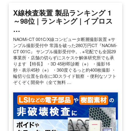
X線検査装置 製品ランキング 1
～98位 | ランキング | イプロス
…
NAOMi-CT 001C/X線コンピュータ断層撮影装置 ※サ
ンプル撮影受付中 常識を破った280万円CT『NAOMi-
CT 001C』 サンプル撮影受付中。. ※宅配でも全国29
事業所・店舗の切らずにスケスケ解体研究所でも承
ります 【特長】 ・3D 45秒即診断（※） ・撮影16
秒・表示45秒（※） ・360度ぐるっと約400枚撮影 ・
輪切り位置を自在に3Dスライド観察 ・便利なソフト
ぞくぞく開発中（全て無料 …