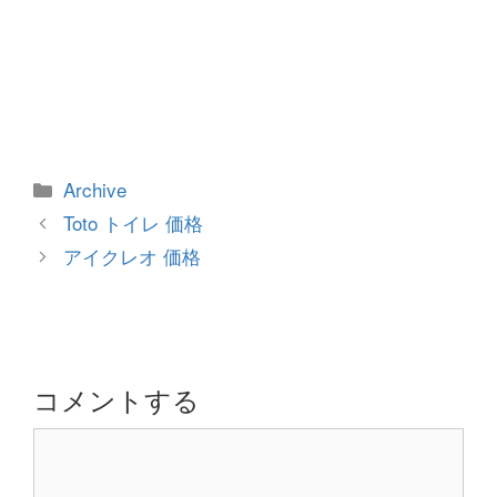
カ
Archive
テ
投
Toto トイレ 価格
ゴ
稿
アイクレオ 価格
リ
ナ
ー
ビ
ゲ
ー
シ
コメントする
ョ
コ
ン
メ
ン