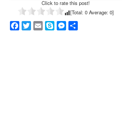
Click to rate this post!
[Total:
0
Average:
0
]
F
T
E
S
M
共
a
wi
m
ky
e
有
c
tt
ail
p
ss
e
er
e
e
b
n
o
g
o
er
k