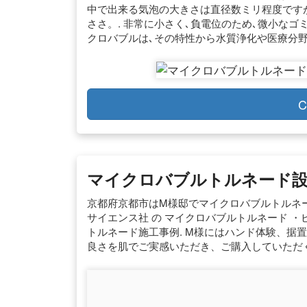
中で出来る気泡の大きさは直径数ミリ程度ですが､
ささ。. 非常に小さく､負電位のため､微小なゴ
クロバブルは､その特性から水質浄化や医療分野
C
マイクロバブルトルネード設置
京都府京都市はM様邸でマイクロバブルトルネー
サイエンス社 の マイクロバブルトルネード ・ビ
トルネード施工事例. M様にはハンド体験、据
良さを肌でご実感いただき、ご購入していただ