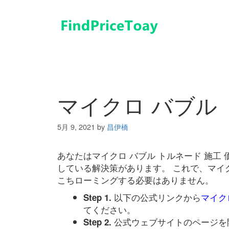
コ
ン
テ
ン
ツ
へ
ス
キ
マイクロ バブル 
ッ
プ
5月 9, 2021
by
昌伊橋
あなたはマイクロ バブル トルネード 施工
している解決策があります。 これで、マイク
こちローミングする必要はありません。
以下の公式リンクから
マイク
Step 1.
てください。
公式ウェブサイトのページを
Step 2.