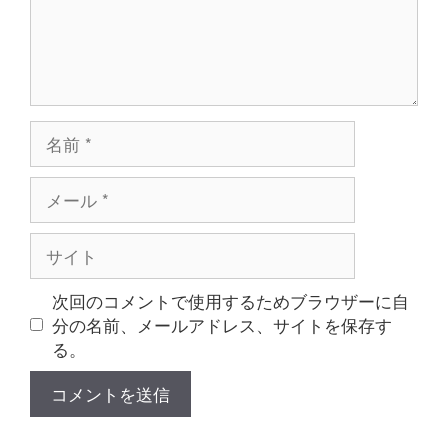
名
前
メ
ー
ル
サ
イ
ト
次回のコメントで使用するためブラウザーに自
分の名前、メールアドレス、サイトを保存す
る。