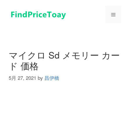
コ
ン
メ
テ
ン
ツ
ニ
へ
ス
ュ
キ
マイクロ Sd メモリー カー
ッ
ド 価格
プ
ー
5月 27, 2021
by
昌伊橋