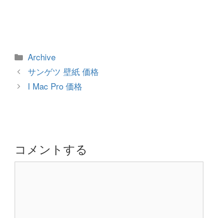
カ
Archive
テ
投
サンゲツ 壁紙 価格
ゴ
稿
I Mac Pro 価格
リ
ナ
ー
ビ
ゲ
ー
シ
コメントする
ョ
コ
ン
メ
ン
ト