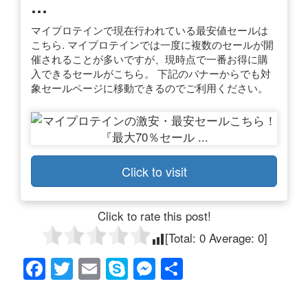
…
マイプロテインで現在行われている最安値セールは
こちら. マイプロテインでは一度に複数のセールが開
催されることが多いですが、現時点で一番お得に購
入できるセールがこちら。 下記のバナーからでも対
象セールページに移動できるのでご利用ください。
Click to visit
Click to rate this post!
[Total:
0
Average:
0
]
F
T
E
S
M
共
a
wi
m
ky
e
有