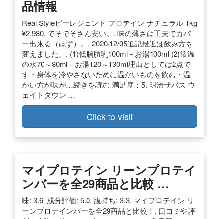
品情報
Real Styleビーレジェンド プロテイン ナチュラル 1kg
¥2,980. でそでそさん安い。. 味の薄さは工夫でカバ
ー出来る（はず）。. 2020/12/05追記最近は飲み方を
変えました。. (1)低脂肪乳100ml＋お湯100ml (2)常温
の水70～80ml＋お湯120～130ml理由としては2点で
す・身体を冷やさないために温かいものを飲む・温
かい方が味が…続きを読む 満足度：5. 明治ザバス ウ
ェイトダウン …
Click to visit
マイプロテイン リーンプロテイ
ンバーを全29商品と比較 …
味: 3.6. 成分評価: 5.0. 腹持ち: 3.3. マイプロテイン リ
ーンプロテインバーを全29商品と比較！. 口コミや評