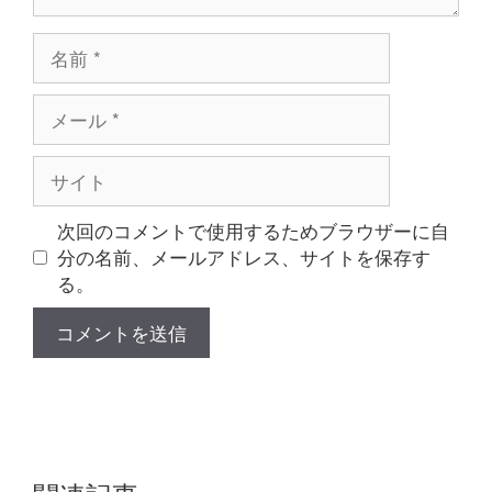
名
前
メ
ー
ル
サ
イ
ト
次回のコメントで使用するためブラウザーに自
分の名前、メールアドレス、サイトを保存す
る。