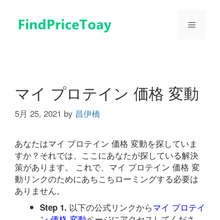
コ
ン
メ
テ
ン
ツ
ニ
へ
ス
ュ
キ
マイ プロテイン 価格 変動
ッ
プ
5月 25, 2021
by
昌伊橋
ー
あなたはマイ プロテイン 価格 変動を探していま
すか？それでは、ここにあなたが探している解決
策があります。 これで、マイ プロテイン 価格 変
動リンクのためにあちこちローミングする必要は
ありません。
以下の公式リンクから
マイ プロテイ
Step 1.
ン 価格 変動
ページにアクセスしてくださ