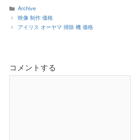
カ
Archive
テ
投
映像 制作 価格
ゴ
稿
アイリス オーヤマ 掃除 機 価格
リ
ナ
ー
ビ
ゲ
ー
シ
コメントする
ョ
コ
ン
メ
ン
ト