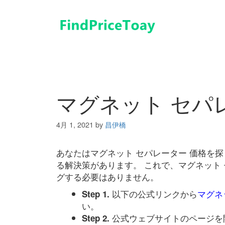
コ
ン
テ
ン
ツ
へ
ス
キ
マグネット セパ
ッ
プ
4月 1, 2021
by
昌伊橋
あなたはマグネット セパレーター 価格を
る解決策があります。 これで、マグネット
グする必要はありません。
以下の公式リンクから
マグネ
Step 1.
い。
公式ウェブサイトのページを
Step 2.