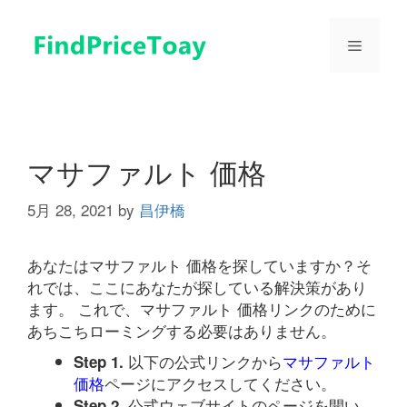
コ
ン
メ
テ
ン
ツ
ニ
へ
ス
ュ
キ
マサファルト 価格
ッ
プ
5月 28, 2021
by
昌伊橋
ー
あなたはマサファルト 価格を探していますか？そ
れでは、ここにあなたが探している解決策があり
ます。 これで、マサファルト 価格リンクのために
あちこちローミングする必要はありません。
以下の公式リンクから
マサファルト
Step 1.
価格
ページにアクセスしてください。
公式ウェブサイトのページを開い
Step 2.