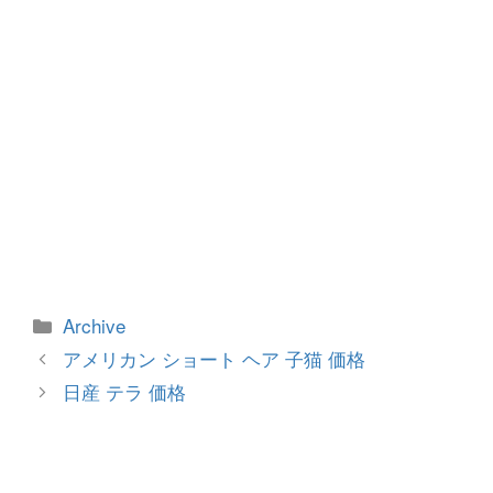
カ
Archive
テ
投
アメリカン ショート ヘア 子猫 価格
ゴ
稿
日産 テラ 価格
リ
ナ
ー
ビ
ゲ
ー