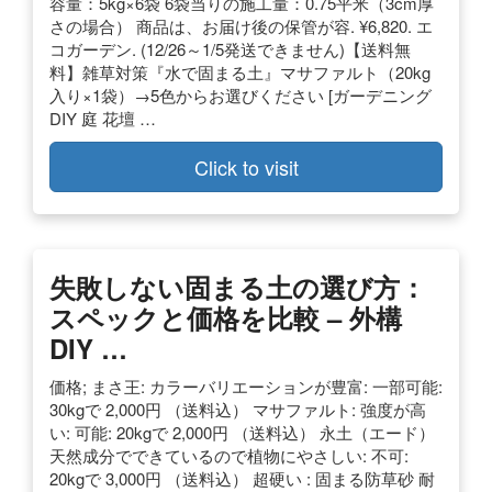
容量：5kg×6袋 6袋当りの施工量：0.75平米（3cm厚
さの場合） 商品は、お届け後の保管が容. ¥6,820. エ
コガーデン. (12/26～1/5発送できません)【送料無
料】雑草対策『水で固まる土』マサファルト（20kg
入り×1袋）→5色からお選びください [ガーデニング
DIY 庭 花壇 …
Click to visit
失敗しない固まる土の選び方：
スペックと価格を比較 – 外構
DIY …
価格; まさ王: カラーバリエーションが豊富: 一部可能:
30kgで 2,000円 （送料込） マサファルト: 強度が高
い: 可能: 20kgで 2,000円 （送料込） 永土（エード）
天然成分でできているので植物にやさしい: 不可:
20kgで 3,000円 （送料込） 超硬い : 固まる防草砂 耐