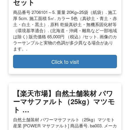
セット
商品番号 2706101～5. 重量 20Kg×25袋（紙袋）. 施工
厚 5cm. 施工面積 5㎡. カラー 5色（真砂土・青土・赤
土・白土・黒土）. 原料 乾燥真砂土・無機系固化材等
（環境基準適合）. (北海道・沖縄・離島など一部地域
は除く) 販売価格 65,000円 （税込）/セット. 画像のカ
ラーサンプルと実物の色調が多少異なる場合があり
ます。.
Click to visit
【楽天市場】自然土舗装材 パワ
ーマサファルト（25kg）マツモ
ト …
自然土舗装材 パワーマサファルト（25kg）マツモト
産業 [POWER マサファルト] 商品番号. ba003. メーカ