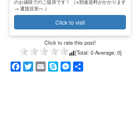
のお値段でのご提供です！ （※別途送料がかかります
→ 運賃目安へ ）
Click to visit
Click to rate this post!
[Total:
0
Average:
0
]
F
T
E
S
M
共
a
wi
m
ky
e
有
c
tt
ail
p
ss
e
er
e
e
b
n
o
g
o
er
k