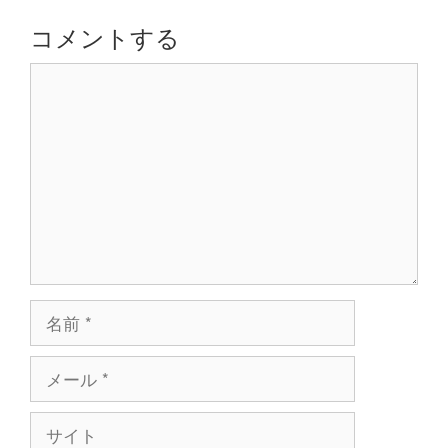
シ
コメントする
ョ
コ
ン
メ
ン
ト
名
前
メ
ー
ル
サ
イ