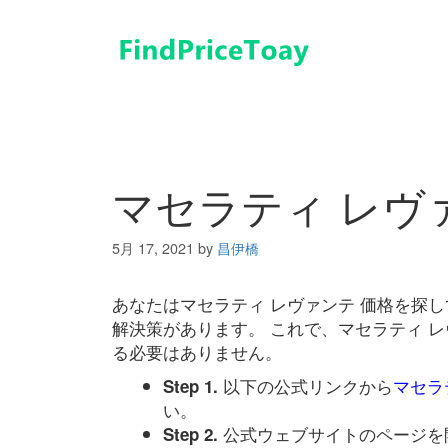
コ
ン
テ
ン
ツ
へ
ス
キ
マセラティ レヴ
ッ
プ
5月 17, 2021
by
昌伊橋
あなたはマセラティ レヴァンテ 価格を探
解決策があります。 これで、マセラティ 
る必要はありません。
以下の公式リンクから
マセラ
Step 1.
い。
公式ウェブサイトのページを
Step 2.