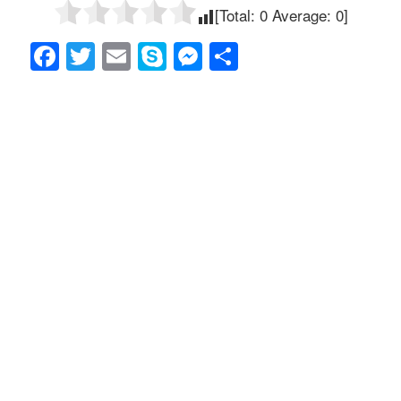
[Total:
0
Average:
0
]
F
T
E
S
M
共
a
wi
m
ky
e
有
c
tt
ail
p
ss
e
er
e
e
b
n
o
g
o
er
k