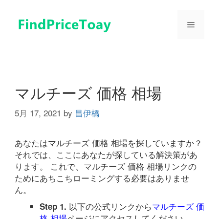
コ
ン
メ
テ
ン
ツ
ニ
へ
ス
ュ
キ
マルチーズ 価格 相場
ッ
プ
5月 17, 2021
by
昌伊橋
ー
あなたはマルチーズ 価格 相場を探していますか？
それでは、ここにあなたが探している解決策があ
ります。 これで、マルチーズ 価格 相場リンクの
ためにあちこちローミングする必要はありませ
ん。
以下の公式リンクから
マルチーズ 価
Step 1.
格 相場
ページにアクセスしてください。