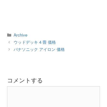
カ
Archive
テ
投
ウッドデッキ 4 畳 価格
ゴ
稿
パナソニック アイロン 価格
リ
ナ
ー
ビ
ゲ
ー
シ
コメントする
ョ
コ
ン
メ
ン
ト