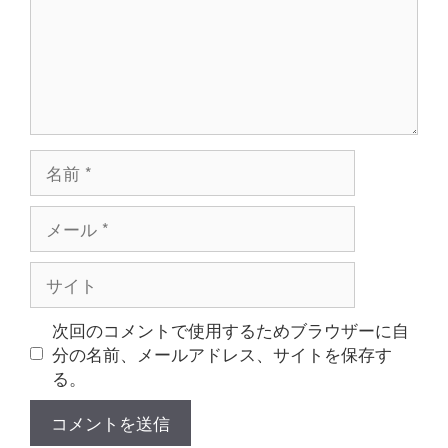
名
前
メ
ー
ル
サ
イ
ト
次回のコメントで使用するためブラウザーに自
分の名前、メールアドレス、サイトを保存す
る。