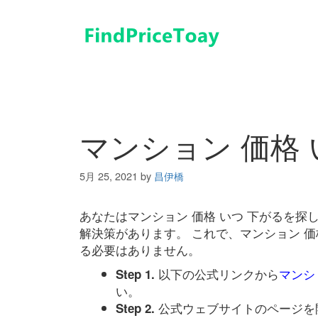
コ
ン
テ
ン
ツ
へ
ス
キ
マンション 価格 
ッ
プ
5月 25, 2021
by
昌伊橋
あなたはマンション 価格 いつ 下がるを
解決策があります。 これで、マンション 価
る必要はありません。
以下の公式リンクから
マンシ
Step 1.
い。
公式ウェブサイトのページを
Step 2.