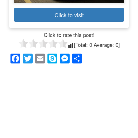
Click to visit
Click to rate this post!
[Total:
0
Average:
0
]
F
T
E
S
M
共
a
wi
m
ky
e
有
c
tt
ail
p
ss
e
er
e
e
b
n
o
g
o
er
k