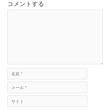
シ
コメントする
ョ
コ
ン
メ
ン
ト
名
前
メ
ー
ル
サ
イ
ト