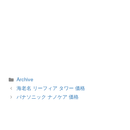
カ
Archive
テ
投
海老名 リーフィア タワー 価格
ゴ
稿
パナソニック ナノケア 価格
リ
ナ
ー
ビ
ゲ
ー