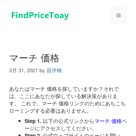
コ
ン
メ
テ
ン
ツ
ニ
へ
ス
ュ
キ
マーチ 価格
ッ
プ
3月 31, 2021
by
昌伊橋
ー
あなたはマーチ 価格を探していますか？それで
は、ここにあなたが探している解決策がありま
す。 これで、マーチ 価格リンクのためにあちこち
ローミングする必要はありません。
以下の公式リンクから
マーチ 価格
ペ
Step 1.
ージにアクセスしてください。
公式ウェブサイトのページを開い
Step 2.