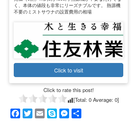
く、本体の値段も非常にリーズナブルです。 熱源機
不要のミストサウナの設置費用の相場
Click to visit
Click to rate this post!
[Total:
0
Average:
0
]
F
T
E
S
M
共
a
wi
m
ky
e
有
c
tt
ail
p
ss