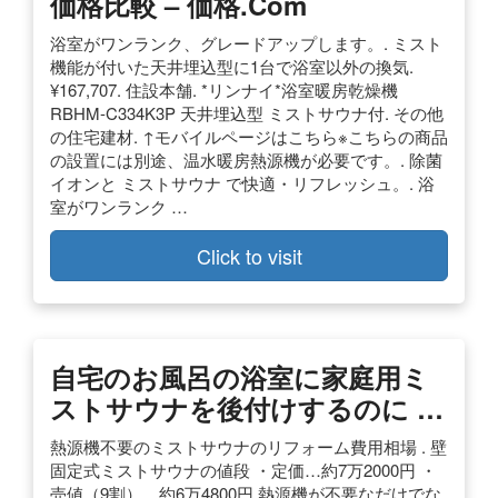
価格比較 – 価格.com
浴室がワンランク、グレードアップします。. ミスト
機能が付いた天井埋込型に1台で浴室以外の換気.
¥167,707. 住設本舗. *リンナイ*浴室暖房乾燥機
RBHM-C334K3P 天井埋込型 ミストサウナ付. その他
の住宅建材. ↑モバイルページはこちら※こちらの商品
の設置には別途、温水暖房熱源機が必要です。. 除菌
イオンと ミストサウナ で快適・リフレッシュ。. 浴
室がワンランク …
Click to visit
自宅のお風呂の浴室に家庭用ミ
ストサウナを後付けするのに …
熱源機不要のミストサウナのリフォーム費用相場 . 壁
固定式ミストサウナの値段 ・定価…約7万2000円 ・
売値（9割）…約6万4800円 熱源機が不要なだけでな