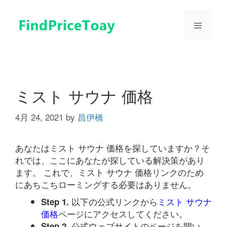
コ
ン
メ
テ
ン
ツ
ニ
へ
ス
ュ
キ
ミスト サウナ 価格
ッ
プ
4月 24, 2021
by
昌伊橋
ー
あなたはミスト サウナ 価格を探していますか？そ
れでは、ここにあなたが探している解決策があり
ます。 これで、ミスト サウナ 価格リンクのため
にあちこちローミングする必要はありません。
以下の公式リンクから
ミスト サウナ
Step 1.
価格
ページにアクセスしてください。
公式ウェブサイトのページを開い
Step 2.