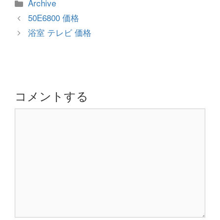
カ
Archive
テ
投
50E6800 価格
ゴ
稿
浴室 テレビ 価格
リ
ナ
ー
ビ
ゲ
ー
シ
コメントする
ョ
コ
ン
メ
ン
ト