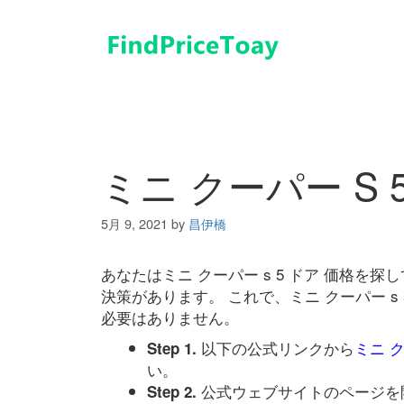
コ
ン
テ
ン
ツ
へ
ス
キ
ミニ クーパー S 
ッ
プ
5月 9, 2021
by
昌伊橋
あなたはミニ クーパー s 5 ドア 価格
決策があります。 これで、ミニ クーパー s
必要はありません。
以下の公式リンクから
ミニ ク
Step 1.
い。
公式ウェブサイトのページを
Step 2.