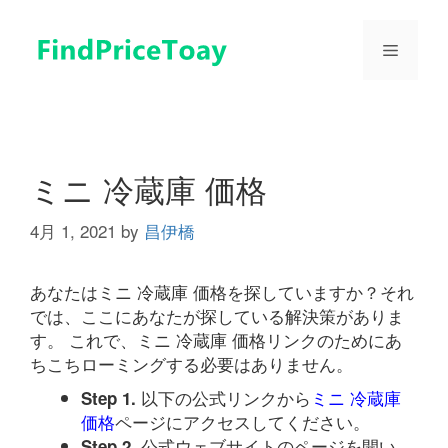
コ
ン
メ
テ
ン
ツ
ニ
へ
ス
ュ
キ
ミニ 冷蔵庫 価格
ッ
プ
4月 1, 2021
by
昌伊橋
ー
あなたはミニ 冷蔵庫 価格を探していますか？それ
では、ここにあなたが探している解決策がありま
す。 これで、ミニ 冷蔵庫 価格リンクのためにあ
ちこちローミングする必要はありません。
以下の公式リンクから
ミニ 冷蔵庫
Step 1.
価格
ページにアクセスしてください。
公式ウェブサイトのページを開い
Step 2.