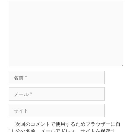
コ
ン
メ
ン
ト
名
前
メ
ー
ル
サ
イ
ト
次回のコメントで使用するためブラウザーに自
分の名前、メールアドレス、サイトを保存す