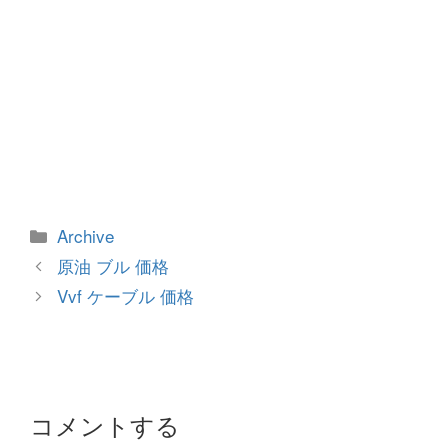
カ
Archive
テ
投
原油 ブル 価格
ゴ
稿
Vvf ケーブル 価格
リ
ナ
ー
ビ
ゲ
ー
シ
コメントする
ョ