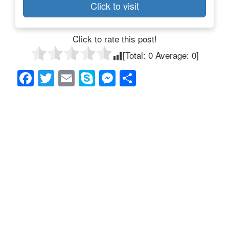
Click to visit
Click to rate this post!
[Total:
0
Average:
0
]
F
T
E
S
M
共
a
wi
m
ky
e
有
c
tt
ail
p
ss
e
er
e
e
b
n
o
g
o
er
k