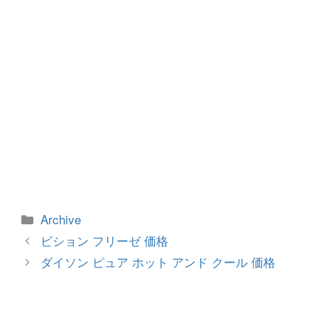
k
カ
Archive
テ
投
ビション フリーゼ 価格
ゴ
稿
ダイソン ピュア ホット アンド クール 価格
リ
ナ
ー
ビ
ゲ