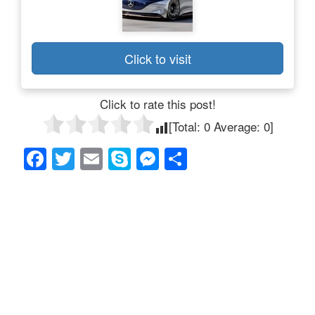
Click to visit
Click to rate this post!
[Total:
0
Average:
0
]
F
T
E
S
M
共
a
wi
m
ky
e
有
c
tt
ail
p
ss
e
er
e
e
b
n
o
g
o
er