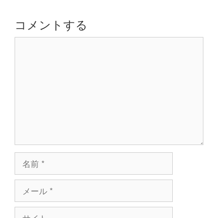
ー
シ
コメントする
ョ
コ
ン
メ
ン
ト
名
前
メ
ー
ル
サ