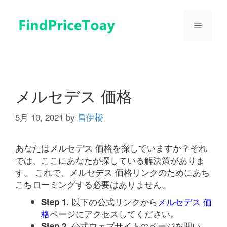
コ
ン
メ
テ
ン
ツ
ニ
へ
ス
ュ
キ
メルセデス 価格
ッ
プ
5月 10, 2021
by
昌伊橋
ー
あなたはメルセデス 価格を探していますか？それ
では、ここにあなたが探している解決策がありま
す。 これで、メルセデス 価格リンクのためにあち
こちローミングする必要はありません。
以下の公式リンクから
メルセデス 価
Step 1.
格
ページにアクセスしてください。
公式ウェブサイトのページを開い
Step 2.