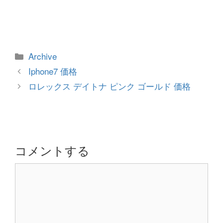
カ
Archive
テ
投
Iphone7 価格
ゴ
稿
ロレックス デイトナ ピンク ゴールド 価格
リ
ナ
ー
ビ
ゲ
ー
シ
コメントする
ョ
コ
ン
メ
ン
ト