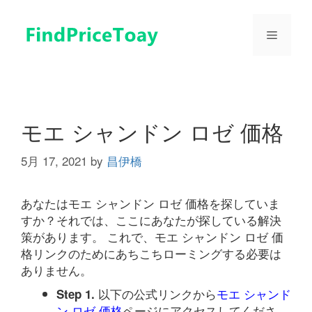
コ
ン
メ
テ
ン
ツ
ニ
へ
ス
ュ
キ
モエ シャンドン ロゼ 価格
ッ
プ
5月 17, 2021
by
昌伊橋
ー
あなたはモエ シャンドン ロゼ 価格を探していま
すか？それでは、ここにあなたが探している解決
策があります。 これで、モエ シャンドン ロゼ 価
格リンクのためにあちこちローミングする必要は
ありません。
以下の公式リンクから
モエ シャンド
Step 1.
ン ロゼ 価格
ページにアクセスしてくださ