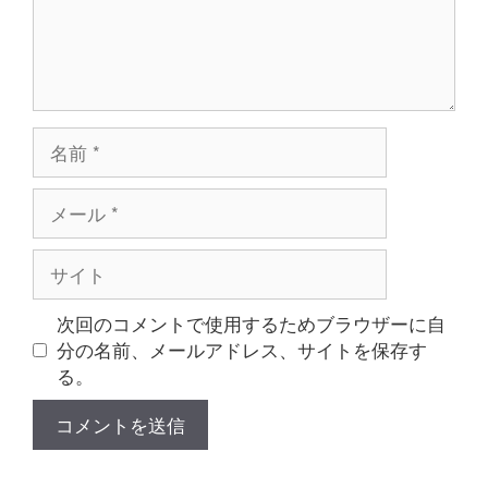
名
前
メ
ー
ル
サ
イ
ト
次回のコメントで使用するためブラウザーに自
分の名前、メールアドレス、サイトを保存す
る。