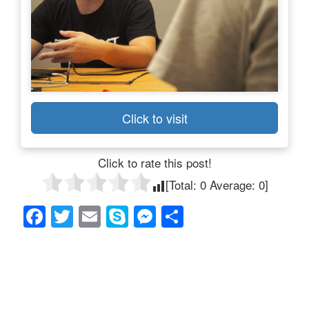
Click to visit
Click to rate this post!
[Total:
0
Average:
0
]
F
T
E
S
M
共
a
wi
m
ky
e
有
c
tt
ail
p
ss
e
er
e
e
b
n