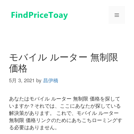
コ
ン
メ
テ
ン
ツ
ニ
へ
ス
ュ
キ
モバイル ルーター 無制限
ッ
価格
プ
ー
5月 3, 2021
by
昌伊橋
あなたはモバイル ルーター 無制限 価格を探して
いますか？それでは、ここにあなたが探している
解決策があります。 これで、モバイル ルーター
無制限 価格リンクのためにあちこちローミングす
る必要はありません。