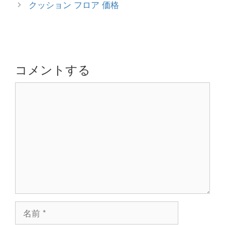
稿
クッション フロア 価格
リ
ナ
ー
ビ
ゲ
ー
シ
コメントする
ョ
コ
ン
メ
ン
ト
名
前