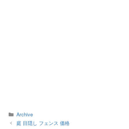
o
g
o
er
k
カ
Archive
テ
投
庭 目隠し フェンス 価格
ゴ